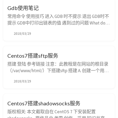
https://pan.baidu.com/s/1kU5OCOB#path=%252Fpu
Gdb使用笔记
b%252Fgit ...
常用命令 使用技巧 进入 GDB 时不提示 退出 GDB时不
提示 GDB中打印出链表的值 遇到过的问题 What does
<value optimized out> mean in gdb? How to view a
2018/03/29
pointer like an array in GDB...
Centos7搭建sftp服务
搭建 登陆 参考链接 注意：此教程是在网站的根目录
（/var/www/html/）下搭建sftp 搭建 A. 创建一个用户
组sftp和用户website，并设置密码: groupadd sftp
2018/03/29
useradd -g sftp -s /bin/false -d /var/www/html/
website passwd website B. 编辑sftp(sshd)的配置...
Centos7搭建shadowsocks服务
版权相关: 本文截取自在 CentOS 7 下安装配置