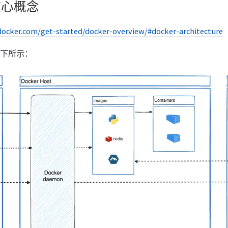
核心概念
.docker.com/get-started/docker-overview/#docker-architecture
构如下所示：