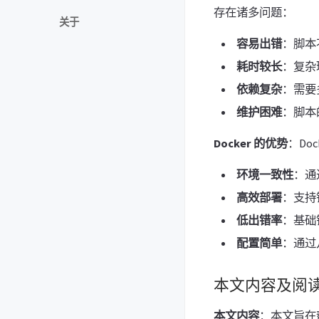
存在诸多问题：
关于
容易出错
：脚本
耗时较长
：复杂
依赖复杂
：需要
维护困难
：脚本
Docker 的优势
：Do
环境一致性
：通
高效部署
：支持
低出错率
：基础
配置简单
：通过
本文内容及阅
本文内容
：本文旨在