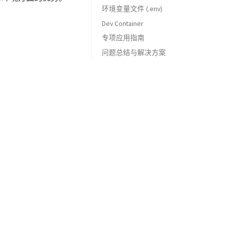
环境变量文件 (.env)
实用镜像模板
docker-compose.yaml 基本结构
docker exec - 在运行容器中执行命令
Dev Container
最佳实践
常用配置项说明
使用方式
设置时区为上海时区
docker compose - 多容器应用管理
专项应用指南
docker images - 镜像管理
基本配置
清华镜像加速
避免不必要的系统升级
问题总结与解决方案
docker ps - 容器管理
运行环境 vs 开发环境
设置网络代理
正确使用 apt-get update
docker logs - 查看日志
磁盘空间不足
代理环境变量配置
善用多阶段构建
docker cp - 文件复制
数据卷权限问题
SSH 远程访问配置
细节优化
docker network - 网络管理
构建缓存问题
用户管理配置
使用 .dockerignore 排除不必要文件
docker volume - 数据卷管理
多平台构建问题
SSH 公钥认证配置
基础镜像拉取失败
Clangd 最新版本安装
docker system - 系统信息和清理
容器退出状态异常
Docker 容器跨主机通信？
Docker WSL2 方式支持容器中使用 GPU 吗？
PUTTY 无法使用 HOME 和 END 键?
wsl --update 太慢？
构建时出错后想进入当前状态手动尝试？