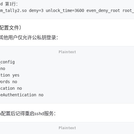
hd 第1行：

h配置文件）
，其他用户仅允许公私钥登录：
config

no

tion yes

ords no

cation no

h配置后记得重启sshd服务：