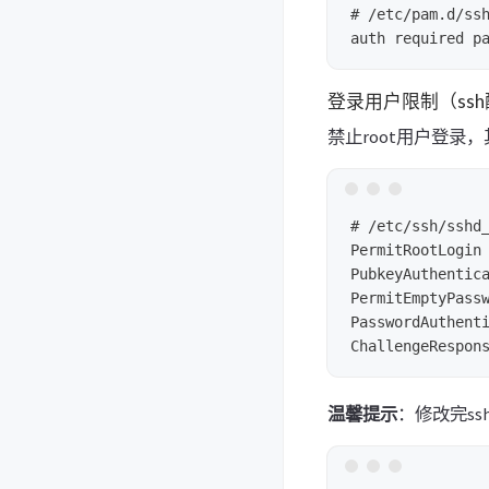
# /etc/pam.d/ss
登录用户限制（ss
禁止root用户登录
# /etc/ssh/sshd_
PermitRootLogin 
PubkeyAuthentica
PermitEmptyPassw
PasswordAuthenti
温馨提示
：修改完ss