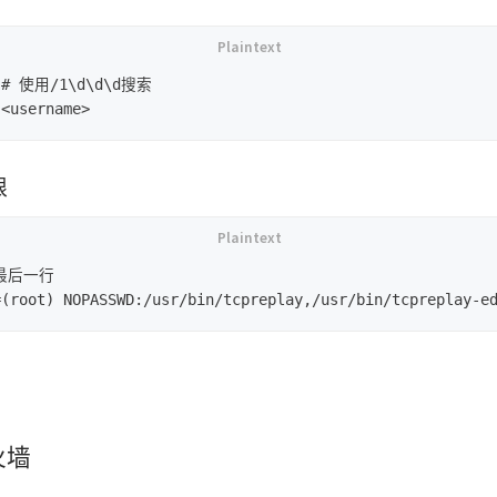
d # 使用/1\d\d\d搜索

限
#最后一行

火墙