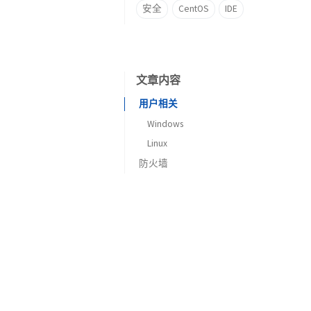
安全
CentOS
IDE
文章内容
用户相关
Windows
Linux
防火墙
ssh
开启并配置防火墙
密码强度
清理不必要用户
Linux
限制用户sudo权限
Windows