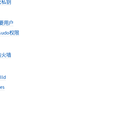
公私钥
要用户
udo权限
防火墙
lld
les