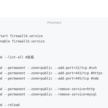
tart firewalld.service

nable firewalld.service

md --list-all #查看

d --permanent --zone=public --add-port=22/tcp #ssh

d --permanent --zone=public --add-port=443/tcp #https

d --permanent --zone=public --add-port=445/tcp #smb

d --permanent --zone=public --remove-service=http

d --permanent --zone=public --remove-service=mysql
